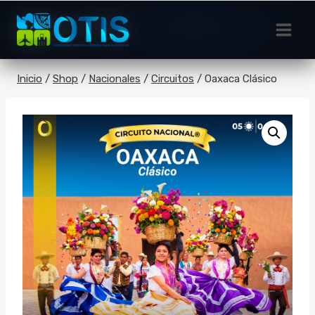
Saltar
al
contenido
Inicio
/
Shop
/
Nacionales
/
Circuitos
/
Oaxaca Clásico