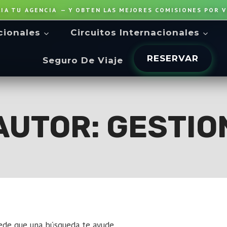
LIA TU AGENCIA
— Y OBTEN LAS MEJORES COMISIONES POR V
cionales
Circuitos Internacionales
RESERVAR
Seguro De Viaje
AUTOR: GESTIO
ede que una búsqueda te ayude.