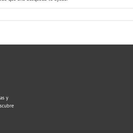
as y
escubre