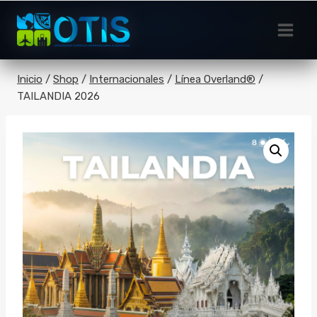
Saltar
al
contenido
Inicio
/
Shop
/
Internacionales
/
Línea Overland®
/
TAILANDIA 2026